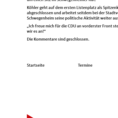
um einen Sitz im Schwegenheimer Rat.
Köhler geht auf dem ersten Listenplatz als Spitzen
abgeschlossen und arbeitet seitdem bei der Stadtv
Schwegenheim seine politische Aktivität weiter a
„Ich freue mich für die CDU an vorderster Front st
wir es an!“
Die Kommentare sind geschlossen.
Seitenübersicht
Startseite
Termine
im
Seiten-
Footer